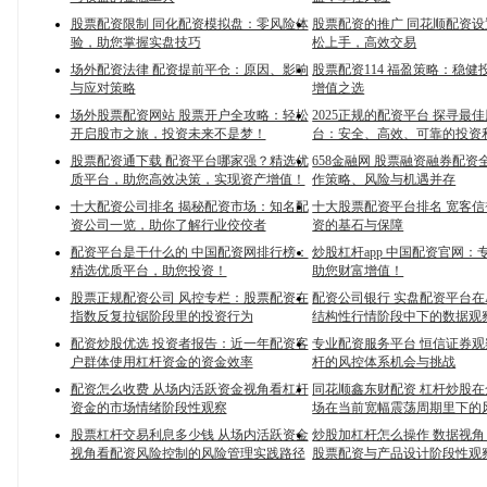
股票配资限制 同化配资模拟盘：零风险体
股票配资的推广 同花顺配资
验，助您掌握实盘技巧
松上手，高效交易
场外配资法律 配资提前平仓：原因、影响
股票配资114 福盈策略：稳健
与应对策略
增值之选
场外股票配资网站 股票开户全攻略：轻松
2025正规的配资平台 探寻最
开启股市之旅，投资未来不是梦！
台：安全、高效、可靠的投资
股票配资通下载 配资平台哪家强？精选优
658金融网 股票融资融券配资
质平台，助您高效决策，实现资产增值！
作策略、风险与机遇并存
十大配资公司排名 揭秘配资市场：知名配
十大股票配资平台排名 宽客
资公司一览，助你了解行业佼佼者
资的基石与保障
配资平台是干什么的 中国配资网排行榜：
炒股杠杆app 中国配资官网：
精选优质平台，助您投资！
助您财富增值！
股票正规配资公司 风控专栏：股票配资在
配资公司银行 实盘配资平台在
指数反复拉锯阶段里的投资行为
结构性行情阶段中下的数据观
配资炒股优选 投资者报告：近一年配资客
专业配资服务平台 恒信证券
户群体使用杠杆资金的资金效率
杆的风控体系机会与挑战
配资怎么收费 从场内活跃资金视角看杠杆
同花顺鑫东财配资 杠杆炒股
资金的市场情绪阶段性观察
场在当前宽幅震荡周期里下的
股票杠杆交易利息多少钱 从场内活跃资金
炒股加杠杆怎么操作 数据视
视角看配资风险控制的风险管理实践路径
股票配资与产品设计阶段性观