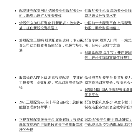
配资证券配资网站 选择专业炒股配资公
炒股配资手机版 高效专业炒
司，助您迅速扩大投资规模
您迅速提升投资水平
炒股怎么加杠杆资金 打新配资：放大收
中国前十大配资平台 七号配
益，抓住新股投资机遇！
炒股，助您财富增值！
炒股配资正规吗 股票配资新选择：专业配
配资专家 股票入门网：一站
资公司助力投资者高效配资，把握市场机
南，轻松开启股市之旅
遇
创赢盘配资 犇牛宝：开启智
代，轻松实现财富增值好帮手
股票操作APP下载 浙嘉投资配资：专业助
低价股票配资平台 期货配资
力投资者，高效配资，实现财富增值新路
成本撬动财富增长，投资机会
径
195融创网 国内股票配资实盘
优质平台
2025正规配资app前十平台 融e投：您的智
配资炒股利息多少 深度专栏
能投资理财好帮手！
制在港股市场的资金效率阶段
正规在线配资服务平台 案例解读：投资者
2025 配资平台排行 市场研
群体在结构性行情阶段背景下使用股票杠
中配资风险控制的市场情绪趋
杆的合规