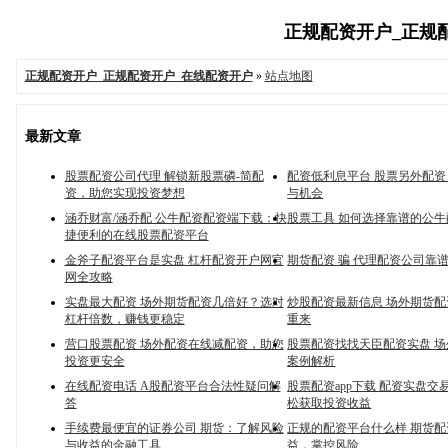
正规配资开户_正规配资
正规配资开户_正规配资开户_在线配资开户
»
站点地图
最新文章
股票配资公司代理 解锁新股票磷-简配
配资低利息平台 股票另外配
资，助您实现投资梦想
与机会
涵乔财富/涵乔配 公牛配资配资端下载：快
股票工具 如何选择靠谱的公
捷便利的在线股票配资平台
金斧子配资平台是实盘 杠杆配资开户网官
期货配资 骗 代理配资公司靠
网全攻略
实盘最大配资 场外期货配资几倍好？选对
炒股配资最新信息 场外期货
杠杆倍数，赚钱更稳定
重来
营口股票配资 场外配资在线减配资，助您
股票配资找找天臣配资实盘 
投资更安全
案例解析
在线配资电话 A股配资平台合法性疑问解
股票配资app下载 配资实盘交
答
松获取投资收益
手续费最便宜的证券公司 期货：了解风险
正规的配资平台什么样 期货
与收益的金融工具
益，掌控风险