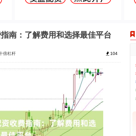
费指南：了解费用和选择最佳平台
十倍杠杆
104