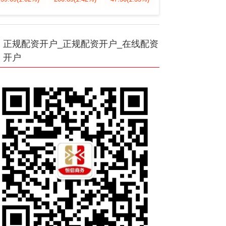
正规配资开户_正规配资开户_在线配资
开户