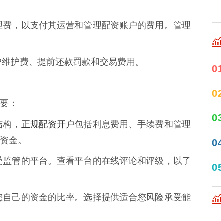
取管理费，以支付其运营和管理配资账户的费用。管理
括账户维护费、提前还款罚款和交易费用。
0
0
要：
0
正规配资开户
结构，
包括利息费用、手续费和管理
资金。
0
好且受监管的平台。查看平台的在线评论和评级，以了
0
金与您自己的资金的比率。选择提供适合您风险承受能