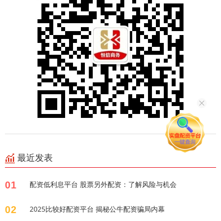
最近发表
01
配资低利息平台 股票另外配资：了解风险与机会
02
2025比较好配资平台 揭秘公牛配资骗局内幕