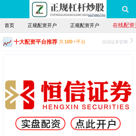
在线配资
首页
正规配资开户
正规配资开户
十大配资平台推荐
恒信证券官网
共
100
+平台