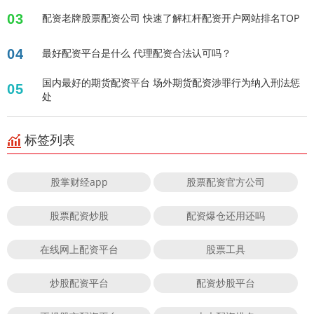
03
配资老牌股票配资公司 快速了解杠杆配资开户网站排名TOP
04
最好配资平台是什么 代理配资合法认可吗？
国内最好的期货配资平台 场外期货配资涉罪行为纳入刑法惩
05
处
标签列表
股掌财经app
股票配资官方公司
股票配资炒股
配资爆仓还用还吗
在线网上配资平台
股票工具
炒股配资平台
配资炒股平台