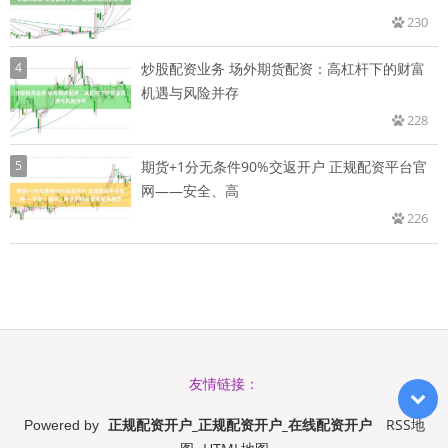
230
4
炒股配资业务 场外期货配资：高杠杆下的财富
机遇与风险并存
228
5
期货+1分无条件90%交返开户 正规配资平台官
网——安全、高
226
友情链接：
正规配资开户_正规配资开户_在线配资开户
RSS地
Powered by