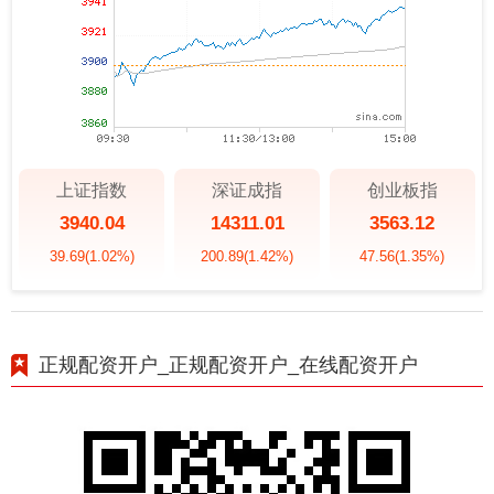
上证指数
深证成指
创业板指
3940.04
14311.01
3563.12
39.69
(1.02%)
200.89
(1.42%)
47.56
(1.35%)
正规配资开户_正规配资开户_在线配资开户