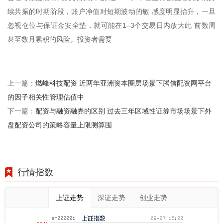
续共振的时期阶段，账户净值对短期波动的敏 感度明显抬升，一旦
忽视仓位与保证金安全垫，就可能在1–3个交易日内放大此 前数周
甚至数月累积的风险。投资者需要
燃峰科技配资 近两年亚洲资本圈层场景下腾信配资网平台
上一篇：
的因子相关性管理估值中
配资与融资融券的区别 过去三年区域性证券市场场景下外
下一篇：
盘配资公司的策略容量上限测算围
行情指数
上证走势
深证走势
创业走势