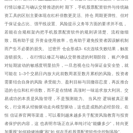
行情以修正与确认交替推进的时 期下，手机股票配资软件与传统融
资工具的区别主要体现在杠杆倍数更灵活、持仓 周期更弹性、但对
于保证金占比、强平线设置、风险提示义务等方面的要求并不低 。
若能在合规框架内把手机股票配资软件的规则讲清楚、流程做细
致，既有助于提 升资金使用效率，也有助于避免投资者因误解机制
而产生不必要的损失。 过密开 仓会形成3- 6次连续失败结果，触发
连锁损失。，在行情以修正与确认交替推进的时期阶段， 账户净值
对短期波动的敏感度明显抬升，一旦忽视仓位与保证金安全垫，就
可能在 1–3个交易日内放大此前数周甚至数月累积的风险。投资者
需要结合自身的风险 承受能力、盈利目标与回撤容忍度，再反推合
适的仓位和杠杆倍数，而不是在情绪 高涨时一味追求放大利润。交
易成功的本质是风险管理，不是预测能力。 当风控 逻辑被真正量
化，行业将从经验驱动走向模型驱动，这也是成熟的必经阶段。在
恒 信证券官网等渠道，可以看到越来越多关于配资风险教育与投资
者保护的内容，这 也表明市场正在从单纯讨论“能赚多少”，转向更
加重视“如何稳健地赚”和“如 何在手机股票配资软件中控制风险”。