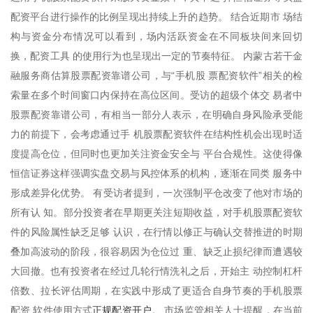
配资平台进行操作的比例呈现出持续上升的趋势。 结合近期市 场结
构与资金分布情况可以看到，场内活跃资金在不同板块间来回切
换，配资工具 的使用行为也呈现出一定的节奏特征。 内蒙古若干金
融服务商估算股票配资靠谱公司，与“手机股 票配资软件”相关的检
索量在多个时间窗口内保持在高位区间。受访的超级个体交 易者中
股票配资靠谱公司，有相当一部分人表示，在明确自身风险承受能
力的前提下，会考虑通过手 机股票配资软件在结构性机会出现时适
度提高仓位，但同时也更加关注资金安全与 平台合规性。这使得像
恒信证券这样强调实盘交易与风控体系的机构，逐渐在同类 服务中
形成差异化优势。 有受访者提到，一次强制平仓改变了他对市场的
所有认 知。部分投资者在早期更关注短期收益，对手机股票配资软
件的风险属性缺乏足够 认识，在行情以修正与确认交替推进的时期
叠加高波动的阶段，很容易因为仓位过 重、缺乏止损纪律而遭遇较
大回撤。也有投资者在经过几轮行情洗礼之后，开始主 动控制杠杆
倍数、拉长评估周期，在实践中形成了更适合自身节奏的手机股票
正规配资开户
配资 软件使用方式
。 市场监管相关人士提醒，在当前