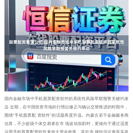
国内金融市场中手机股票配资软件的系统性风险早期预警关键约束
边 近期，在中国投资市场的行情以修正与确认交替推进的时期中，
围绕“手机股票配 资软件”的话题再度升温。内蒙古若干金融服务商
估算，不少超级个体交易者在市 场波动加剧时，更倾向于通过适度
运用手机股票配资软件来放大资金效率，其中选 择恒信证券等实盘