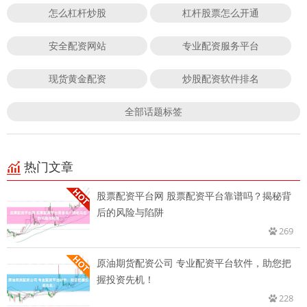
怎么杠杆炒股
杠杆股票怎么开通
安全配资网站
专业配资服务平台
现货黄金配资
炒股配资软件排名
全部话题标签
热门文章
股票配资平台网 股票配资平台靠谱吗？揭秘背
后的风险与陷阱
269
原油期货配资公司 专业配资平台软件，助您把
握投资先机！
228