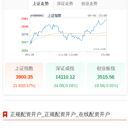
上证走势
深证走势
创业走势
上证指数
深证成指
创业板指
3900.35
14110.12
3515.56
21.92
(0.57%)
-34.08
(-0.24%)
-19.58
(-0.55%)
正规配资开户_正规配资开户_在线配资开户