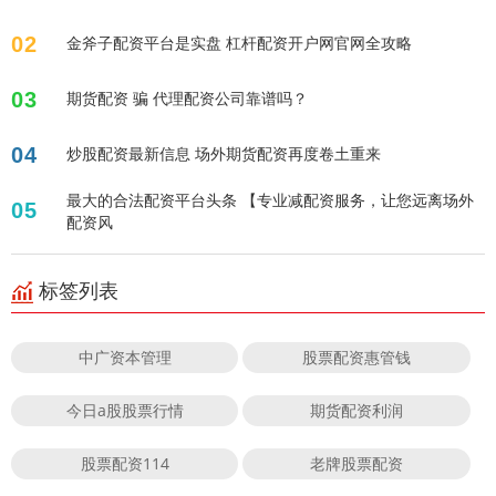
02
金斧子配资平台是实盘 杠杆配资开户网官网全攻略
03
期货配资 骗 代理配资公司靠谱吗？
04
炒股配资最新信息 场外期货配资再度卷土重来
最大的合法配资平台头条 【专业减配资服务，让您远离场外
05
配资风
标签列表
中广资本管理
股票配资惠管钱
今日a股股票行情
期货配资利润
股票配资114
老牌股票配资