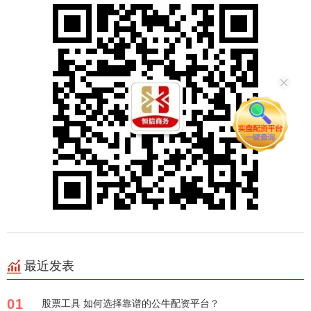
最近发表
01
股票工具 如何选择靠谱的公牛配资平台？