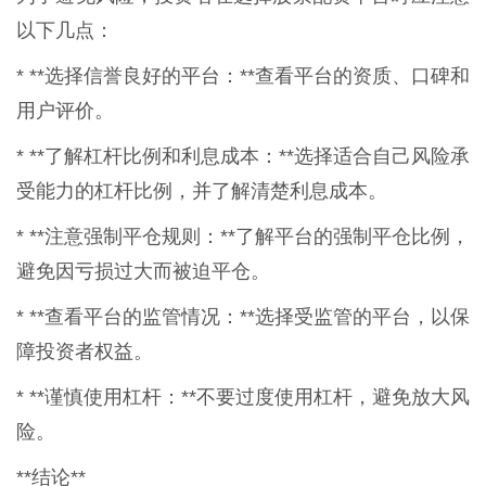
以下几点：
* **选择信誉良好的平台：**查看平台的资质、口碑和
用户评价。
* **了解杠杆比例和利息成本：**选择适合自己风险承
受能力的杠杆比例，并了解清楚利息成本。
* **注意强制平仓规则：**了解平台的强制平仓比例，
避免因亏损过大而被迫平仓。
* **查看平台的监管情况：**选择受监管的平台，以保
障投资者权益。
* **谨慎使用杠杆：**不要过度使用杠杆，避免放大风
险。
**结论**