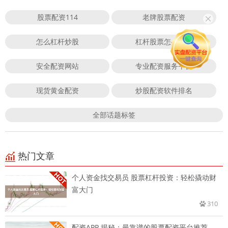
股票配资114
老牌股票配资
怎么杠杆炒股
杠杆股票怎么开通
安全配资网站
专业配资服务平台
现货黄金配资
炒股配资软件排名
全部话题标签
热门文章
个人资金找交易员 股票杠杆投资：轻松撬动财
富大门
310
配资APP 揭秘：最靠谱的股票配资平台推荐