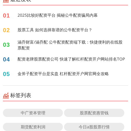
01
2025比较好配资平台 揭秘公牛配资骗局内幕
02
股票工具 如何选择靠谱的公牛配资平台？
涵乔财富/涵乔配 公牛配资配资端下载：快捷便利的在线股
03
票配资
04
配资老牌股票配资公司 快速了解杠杆配资开户网站排名TOP
05
金斧子配资平台是实盘 杠杆配资开户网官网全攻略
标签列表
中广资本管理
股票配资惠管钱
期货配资利润
今日a股股票行情