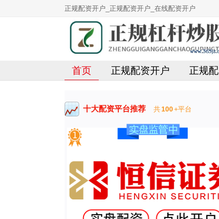
正规配资开户_正规配资开户_在线配资开户
首页
正规配资开户
正规配
十大配资平台推荐
共
100
+平台