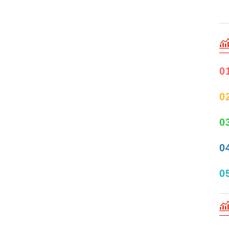
0
0
0
0
0