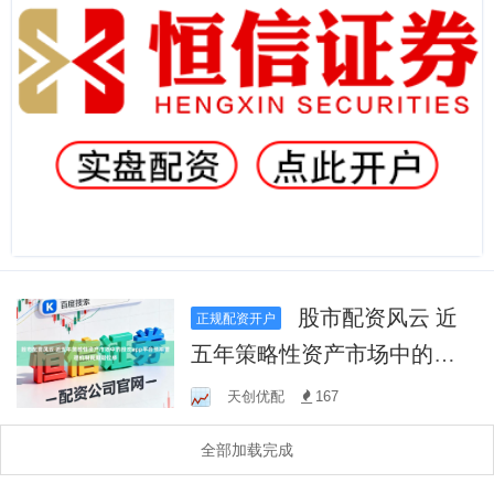
股市配资风云 近
正规配资开户
五年策略性资产市场中的投
资app平台预期管理机制周期
天创优配
167
错位修
全部加载完成