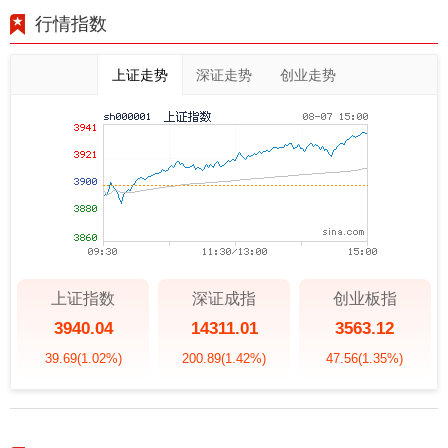
行情指数
上证走势
深证走势
创业走势
上证指数
深证成指
创业板指
3940.04
14311.01
3563.12
39.69
(1.02%)
200.89
(1.42%)
47.56
(1.35%)