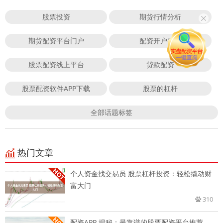
股票投资
期货行情分析
期货配资平台门户
配资开户平台
股票配资线上平台
贷款配资
股票配资软件APP下载
股票的杠杆
全部话题标签
热门文章
个人资金找交易员 股票杠杆投资：轻松撬动财
富大门
310
配资APP 揭秘：最靠谱的股票配资平台推荐