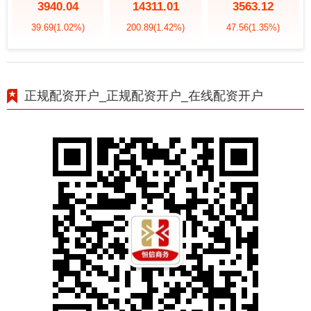
3940.04
14311.01
3563.12
39.69
(1.02%)
200.89
(1.42%)
47.56
(1.35%)
正规配资开户_正规配资开户_在线配资开户