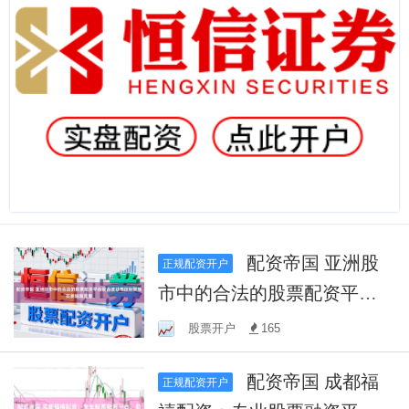
配资帝国 亚洲股
正规配资开户
市中的合法的股票配资平台
组合波动率控制聚焦交易链
股票开户
165
路完整
配资帝国 成都福
正规配资开户