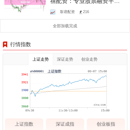
禧配资：专业股票融资平
台，助您财富增值
靠谱配资
216
全部加载完成
行情指数
上证走势
深证走势
创业走势
上证指数
深证成指
创业板指