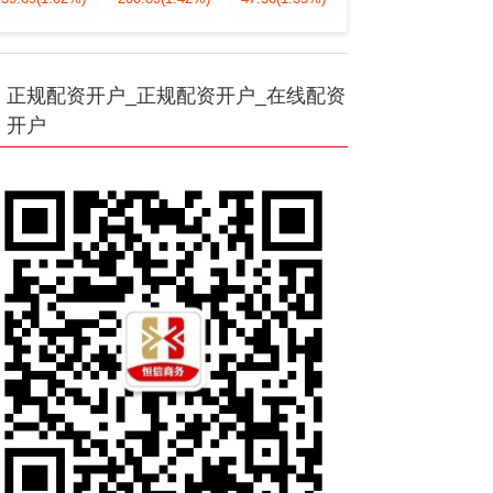
正规配资开户_正规配资开户_在线配资
开户