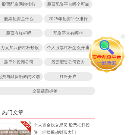
股票配资网站排行
股票配资平台哪个可靠
股票配资是什么
2025年配资平台排行
股票有杠杆吗
配资平台有哪些
1万元加八倍杠杆炒股
个人股票杠杆怎么开通
最早的投顾公司
股票配资公司官方
配资与融资融券的区别
杠杆开户
全部话题标签
热门文章
个人资金找交易员 股票杠杆投
资：轻松撬动财富大门