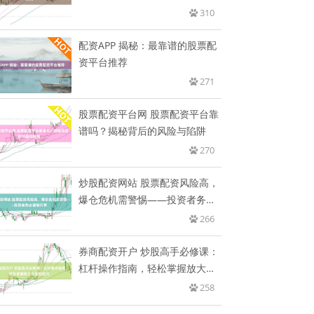
310
配资APP 揭秘：最靠谱的股票配
资平台推荐
271
股票配资平台网 股票配资平台靠
谱吗？揭秘背后的风险与陷阱
270
炒股配资网站 股票配资风险高，
爆仓危机需警惕——投资者务必
谨
266
券商配资开户 炒股高手必修课：
杠杆操作指南，轻松掌握放大收
益
258