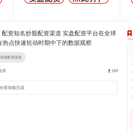
配资知名炒股配资渠道 实盘配资平台在全球
在热点快速轮动时期中下的数据观察
名炒股配资渠道
股票
189
全部加载完成