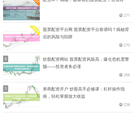
271
股票配资平台网 股票配资平台靠谱吗？揭秘背
后的风险与陷阱
270
4
炒股配资网站 股票配资风险高，爆仓危机需警
惕——投资者务必谨
266
5
券商配资开户 炒股高手必修课：杠杆操作指
南，轻松掌握放大收益
258