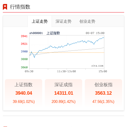
行情指数
上证走势
深证走势
创业走势
上证指数
深证成指
创业板指
3940.04
14311.01
3563.12
39.69
(1.02%)
200.89
(1.42%)
47.56
(1.35%)