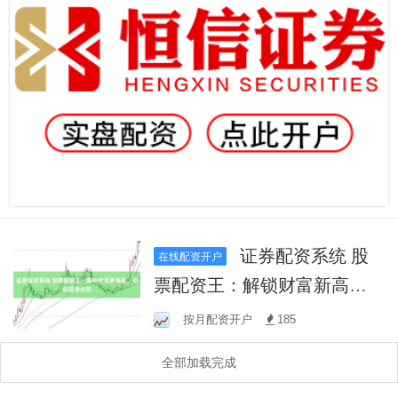
证券配资系统 股
在线配资开户
票配资王：解锁财富新高
度，助你投资无忧
按月配资开户
185
全部加载完成