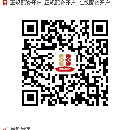
正规配资开户_正规配资开户_在线配资开户
最近发表