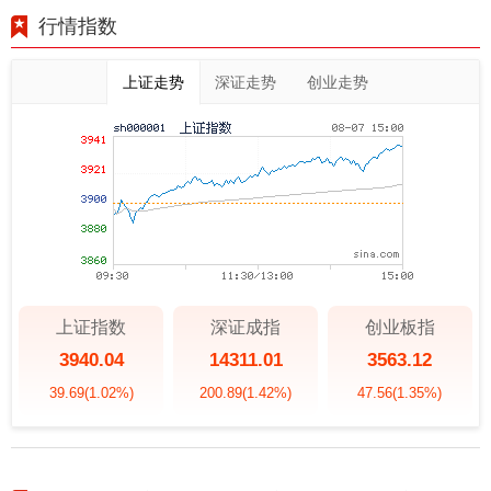
行情指数
上证走势
深证走势
创业走势
上证指数
深证成指
创业板指
3940.04
14311.01
3563.12
39.69
(1.02%)
200.89
(1.42%)
47.56
(1.35%)