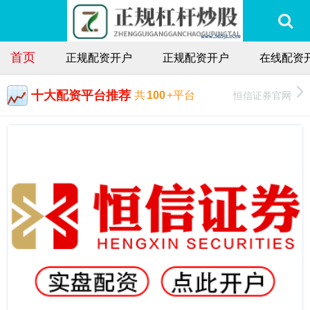
首页
正规配资开户
正规配资开户
在线配资
十大配资平台推荐
恒信证券官网
共
100
+平台